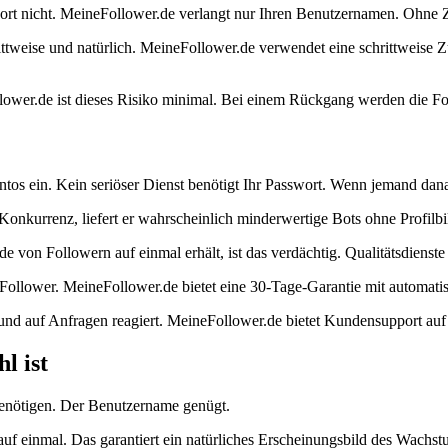
swort nicht. MeineFollower.de verlangt nur Ihren Benutzernamen. Ohn
rittweise und natürlich. MeineFollower.de verwendet eine schrittweise 
wer.de ist dieses Risiko minimal. Bei einem Rückgang werden die Foll
ein. Kein seriöser Dienst benötigt Ihr Passwort. Wenn jemand danach
 Konkurrenz, liefert er wahrscheinlich minderwertige Bots ohne Profilbi
e von Followern auf einmal erhält, ist das verdächtig. Qualitätsdienste l
te Follower. MeineFollower.de bietet eine 30-Tage-Garantie mit automati
und auf Anfragen reagiert. MeineFollower.de bietet Kundensupport auf
l ist
benötigen. Der Benutzername genügt.
uf einmal. Das garantiert ein natürliches Erscheinungsbild des Wachst