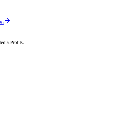
26
edia-Profils.