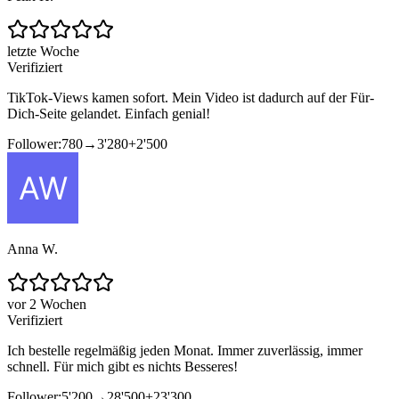
letzte Woche
Verifiziert
TikTok-Views kamen sofort. Mein Video ist dadurch auf der Für-
Dich-Seite gelandet. Einfach genial!
Follower:
780
→
3'280
+
2'500
Anna W.
vor 2 Wochen
Verifiziert
Ich bestelle regelmäßig jeden Monat. Immer zuverlässig, immer
schnell. Für mich gibt es nichts Besseres!
Follower:
5'200
→
28'500
+
23'300