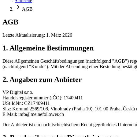
Startseite
AGB
AGB
Letzte Aktualisierung: 1. März 2026
1. Allgemeine Bestimmungen
Diese Allgemeinen Geschäftsbedingungen (nachfolgend "AGB") regel
(nachfolgend "Kunde"). Mit der Absendung einer Bestellung bestäti
2. Angaben zum Anbieter
VP Digital s.r.o.
Handelsregisternummer (IČO):
17409411
USt-IdNr.:
CZ17409411
Sitz:
Korunní 2569/108, Vinohrady (Praha 10), 101 00 Praha
,
Česká 
E-Mail:
info@meinefollower.ch
Der Anbieter ist ein nach tschechischem Recht gegründetes Unternehm